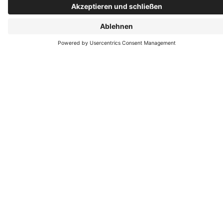
PaX Fenster-Aktion Rundum Schutz für Ihr
Zuhause
Erfahren Sie mehr über PaX-Fenster mit bestem Schutz
gegen Kälte und Hitze, gegen Einbrecher, gegen Lärm
sowie Insekten. Die Broschüre erhalten Sie bei uns auf
Anfrage natürlich auch in gedruckter Form.
Herunterladen
Tischlerei Michael Knieß
Mozartstr. 15
64572 Büttelborn