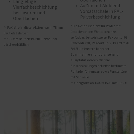
Oberflächen
Langlebige
Außen mit Alublend
Vierfachbeschichtung
Vorsatzschale in RAL-
bei Lasuren und
Pulverbeschichtung
Oberflächen
* Die Aktion ist nicht für Profile mit
** PaXretro in dieser Aktion nur in 78 mm
überstehendem Wetterschenkel
Bautiefe lieferbar.
verfügbar, beispielsweise: PaXcontur68,
*** 92 mm Bautiefe nur in Fichte und
PaXcontur78, PaXcontur92, PaXretro78.
Lärche erhältlich.
Bei Stulpfenstern kann der
Spannrahmen nur durchgehend
ausgeführt werden. Weitere
Einschränkungen betreffen bestimmte
Rollladenführungen sowie Fenstertüren
mit Schwelle.
** Übergröße ab 1500 x 1500 mm: 139 €