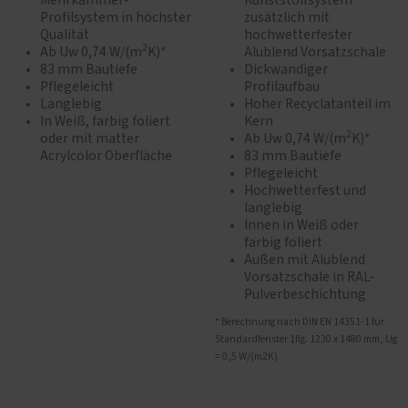
Mehrkammer-
Kunststoffsystem
Profilsystem in höchster
zusätzlich mit
Qualität
hochwetterfester
2
Ab Uw 0,74 W/(m
K)*
Alublend Vorsatzschale
83 mm Bautiefe
Dickwandiger
Pflegeleicht
Profilaufbau
Langlebig
Hoher Recyclatanteil im
In Weiß, farbig foliert
Kern
2
oder mit matter
Ab Uw 0,74 W/(m
K)*
Acrylcolor Oberfläche
83 mm Bautiefe
Pflegeleicht
Hochwetterfest und
langlebig
Innen in Weiß oder
farbig foliert
Außen mit Alublend
Vorsatzschale in RAL-
Pulverbeschichtung
* Berechnung nach DIN EN 14351-1 für
Standardfenster 1flg. 1230 x 1480 mm, Ug
= 0,5 W/(m2K)