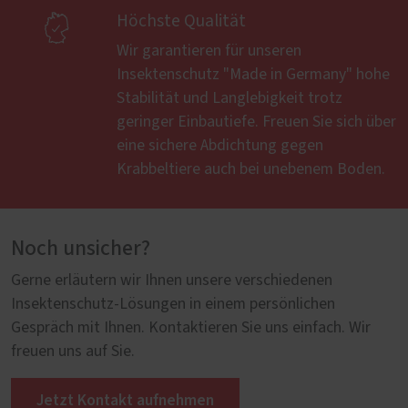

Höchste Qualität
Wir garantieren für unseren
Insektenschutz "Made in Germany" hohe
Stabilität und Langlebigkeit trotz
geringer Einbautiefe. Freuen Sie sich über
eine sichere Abdichtung gegen
Krabbeltiere auch bei unebenem Boden.
Noch unsicher?
Gerne erläutern wir Ihnen unsere verschiedenen
Insektenschutz-Lösungen in einem persönlichen
Gespräch mit Ihnen. Kontaktieren Sie uns einfach. Wir
freuen uns auf Sie.
Jetzt Kontakt aufnehmen