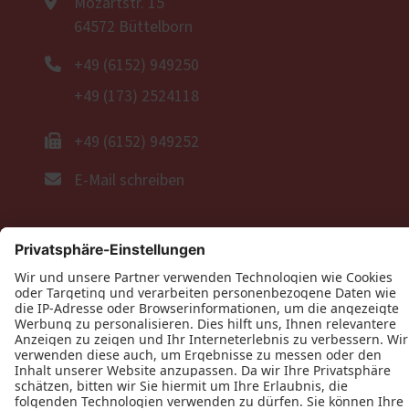
Mozartstr. 15
64572 Büttelborn
+49 (6152) 949250
+49 (173) 2524118
+49 (6152) 949252
E-Mail schreiben
Öffnungszeiten
Montag: 08:00–16:00 Uhr
Dienstag: 08:00–16:00 Uhr
Mittwoch: 08:00–16:00 Uhr
Donnerstag: 08:00–16:00 Uhr
Freitag: 08:00–16:00 Uhr