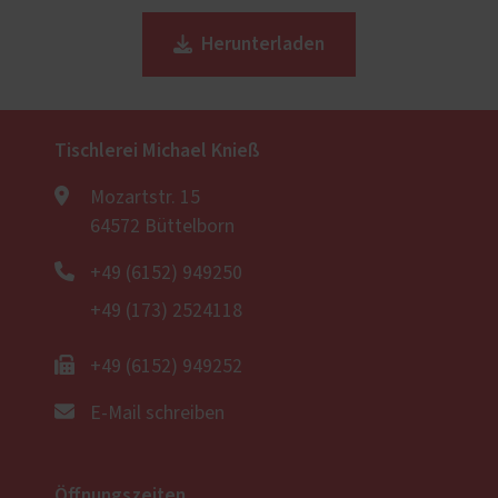
weit kommen muss, ist es uns ein großes
Herunterladen
Anliegen Sie umfassend und transparent zu
beraten.
Tischlerei Michael Knieß
Mozartstr. 15
64572 Büttelborn
+49 (6152) 949250
+49 (173) 2524118
+49 (6152) 949252
E-Mail schreiben
Öffnungszeiten