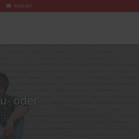
Kontakt
üren
PaX-Fenster
Fenster-Aktion für den
Rundumschutz
Fenster-Referenzen
K-LINE Aluminium
au- oder
Service
Schallschutz-Simulator
Förderung für Fenster und
Haustüren