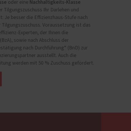
asse
Nachhaltigkeits-Klasse
oder eine
der Tilgungszuschuss Ihr Darlehen und
ilt: Je besser die Effizienz­haus-Stufe nach
r Tilgungszuschuss. Voraussetzung ist das
ffizienz-Experten, der Ihnen die
(BzA), sowie nach Abschluss der
stätigung nach Durch­führung“ (BnD) zur
nzierungspartner ausstellt. Auch die
itung werden mit 50 % Zuschuss gefördert.