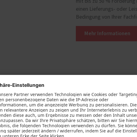
mit bis zu 50 % Förderung 
einen Lieferungs- oder Le
Bedingung von Ihrer Fachf
Mehr Informationen
Steuervorteil nach EStG §35c
ererklärung von einer steuerlichen Förderung zu max. 40.00
Energieeffizienz-Experte!