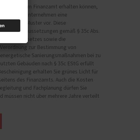
 Förderung vom Finanzamt erhalten können,
hrendes Fachunternehmen eine
amtlichen Muster vor. Diese
dass die Voraussetzungen gemäß § 35c Abs.
mensteuergesetzes sowie die
 Verordnung zur Bestimmung von
 energetische Sanierungsmaßnahmen bei zu
tzten Gebäuden nach § 35c EStG erfüllt
Bescheinigung erhalten Sie grünes Licht für
seitens des Finanzamts. Auch die Kosten
begleitung und Fachplanung dürfen Sie
d müssen nicht über mehrere Jahre verteilt