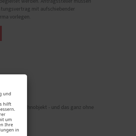
begleitet werden. Antragssteller müssen
istungsvertrag mit aufschiebender
irma vorlegen.
0 Euro pro Wohnobjekt - und das ganz ohne