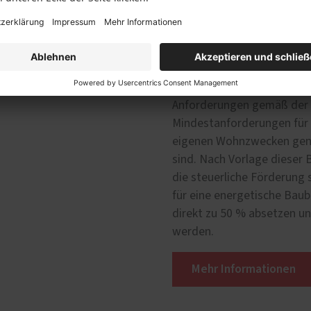
Damit Sie die steuerliche
legen wir Ihnen als ausfü
Bescheinigung gemäß dem 
Bescheinigung bestätigt, 
1 Satz 1 bis 3 des Einkom
Anforderungen gemäß der
Mindestanforderungen für
eigenen Wohnzwecken genu
sind. Nach Vorlage dieser 
die steuerliche Förderung 
für eine energetische Bau
direkt zu 50 % absetzen un
werden.
Mehr Informationen