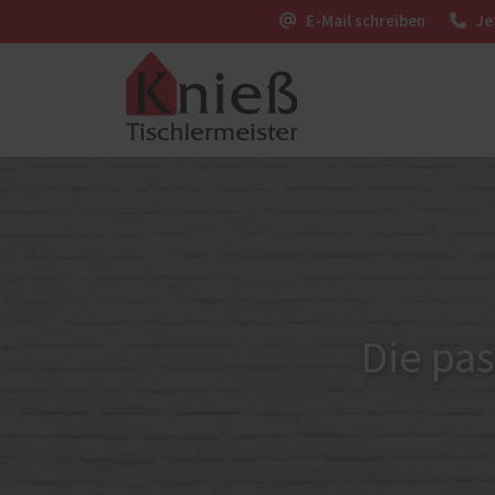
E-Mail schreiben
Je
Möbel
Innenausbau
Einba
Innentüren
Garde
Saunabau
Koche
Möbel
Die pas
PaX-Haustüren
Sonnen
Haustüren-Referenzen
Raffs
Rolll
Texti