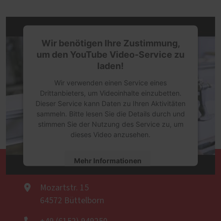
Wir benötigen Ihre Zustimmung,
um den YouTube Video-Service zu
laden!
Wir verwenden einen Service eines
Drittanbieters, um Videoinhalte einzubetten.
Dieser Service kann Daten zu Ihren Aktivitäten
sammeln. Bitte lesen Sie die Details durch und
stimmen Sie der Nutzung des Service zu, um
dieses Video anzusehen.
Mehr Informationen
Tischlerei Michael Knieß
Akzeptieren
Mozartstr. 15
64572 Büttelborn
powered by
Usercentrics Consent
Management Platform